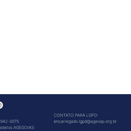
CONTATO PARA LGPD:
3942-0075
encarregado.lgpd@agevap.org.br
 boletos AGEGOIAS: