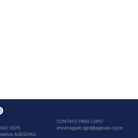
CONTATO PARA LGPD:
3942-0075
encarregado.lgpd@agevap.org.br
 boletos AGEGOIAS: