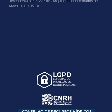
Resende/RJ. CEP: 27.516-245 | (Lotes denominados de
Áreas 14-B e 15-B)