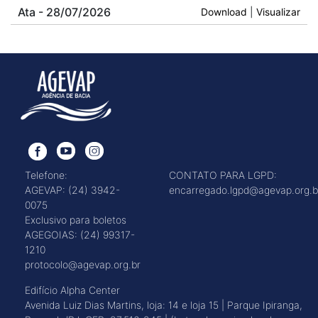
Ata - 28/07/2026
Download
|
Visualizar
Telefone:
CONTATO PARA LGPD:
AGEVAP: (24) 3942-
encarregado.lgpd@agevap.org.b
0075
Exclusivo para boletos
AGEGOIAS: (24) 99317-
1210
protocolo@agevap.org.br
Edifício Alpha Center
Avenida Luiz Dias Martins, loja: 14 e loja 15 | Parque Ipiranga,