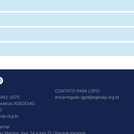
CONTATO PARA LGPD:
3942-0075
encarregado.lgpd@agevap.org.br
 boletos AGEGOIAS:
0
ap.org.br
Center
s Martins, loja: 14 e loja 15 | Parque Ipiranga,