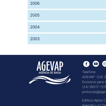
2006
2005
2004
2003
Telefone:
AGEVAP: (24) 
Exclusivo para
(24) 99317-121
protocolo@agev
Edifício Alpha 
Avenida Luiz Dia