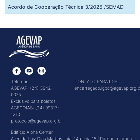
Acordo de Cooperação Técnica 3/2025 /SEMAD
Telefone:
CONTATO PARA LGPD:
AGEVAP: (24) 3942-
encarregado.lgpd@agevap.org.b
0075
Exclusivo para boletos
AGEGOIAS: (24) 99317-
1210
protocolo@agevap.org.br
Edifício Alpha Center
Avenida Luiz Dias Martins, loja: 14 e loja 15 | Parque Ipiranga,