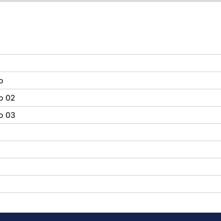
o
o 02
o 03