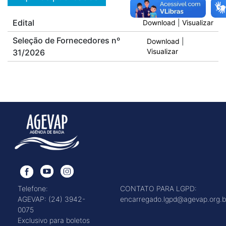
Edital
Download
|
Visualizar
Seleção de Fornecedores nº
Download
|
31/2026
Visualizar
Telefone:
CONTATO PARA LGPD:
AGEVAP: (24) 3942-
encarregado.lgpd@agevap.org.b
0075
Exclusivo para boletos