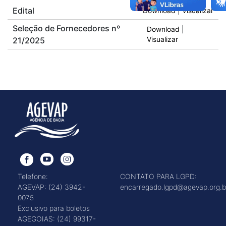
Edital
Download
|
Visualizar
Seleção de Fornecedores nº
Download
|
21/2025
Visualizar
Telefone:
CONTATO PARA LGPD:
AGEVAP: (24) 3942-
encarregado.lgpd@agevap.org.b
0075
Exclusivo para boletos
AGEGOIAS: (24) 99317-