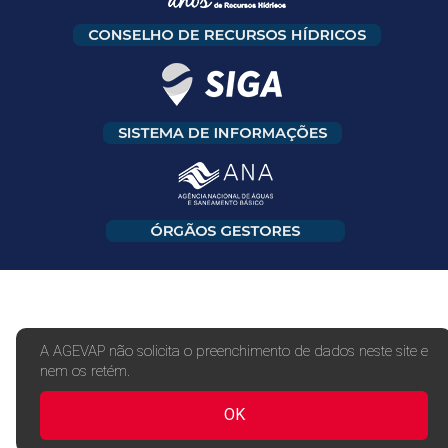
A AGEVAP não solicita o preenchimento de dados neste site e
nem os retém.
OK