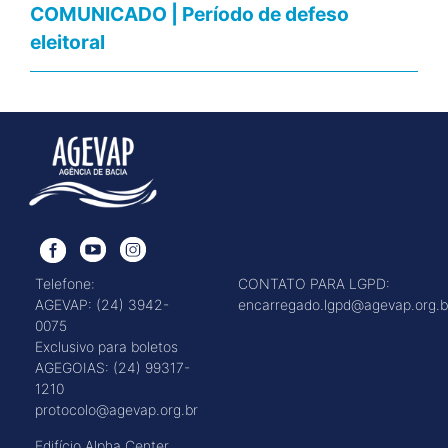
COMUNICADO | Período de defeso
eleitoral
Telefone:
CONTATO PARA LGPD:
AGEVAP: (24) 3942-
encarregado.lgpd@agevap.org.b
0075
Exclusivo para boletos
AGEGOIAS: (24) 99317-
1210
protocolo@agevap.org.br
Edifício Alpha Center