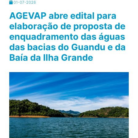
01-07-2026
AGEVAP abre edital para
elaboração de proposta de
enquadramento das águas
das bacias do Guandu e da
Baía da Ilha Grande